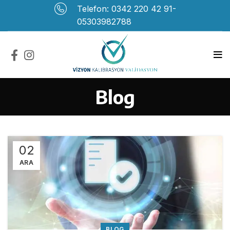
Telefon: 0342 220 42 91-
05303982788
Blog
02
ARA
BLOG