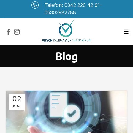
Telefon: 0342 220 42 91-
05303982788
Blog
02
ARA